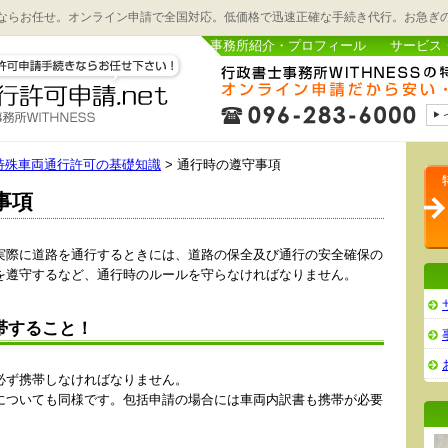
ならお任せ。オンライン申請で全国対応。低価格で迅速正確な手続き代行。お急ぎ
事務所紹介・プロフィール
サービス
特殊車両通行許可の基礎知識
>
通行時の遵守事項
事項
実際に道路を通行するときには、道路の保全及び通行の安全確保の
を遵守するなど、通行時のルールを守らなければなりません。
帯すること！
必ず携帯しなければなりません。
についても同様です。包括申請の場合には車両内訳書も携帯が必要