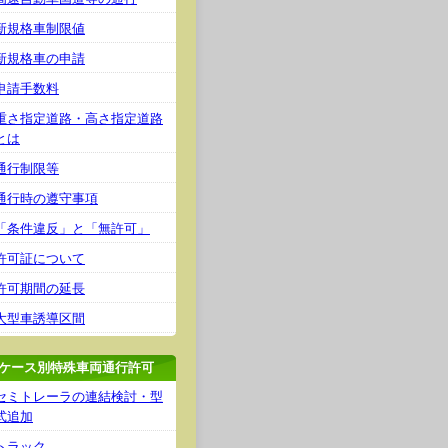
新規格車制限値
新規格車の申請
申請手数料
重さ指定道路・高さ指定道路
とは
通行制限等
通行時の遵守事項
「条件違反」と「無許可」
許可証について
許可期間の延長
大型車誘導区間
ケース別特殊車両通行許可
セミトレーラの連結検討・型
式追加
トラック