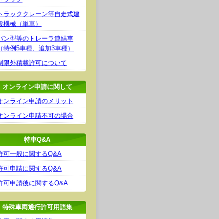
トラッククレーン等自走式建
設機械（単車）
バン型等のトレーラ連結車
（特例5車種、追加3車種）
制限外積載許可について
オンライン申請に関して
オンライン申請のメリット
オンライン申請不可の場合
特車Q&A
許可一般に関するQ&A
許可申請に関するQ&A
許可申請後に関するQ&A
特殊車両通行許可用語集