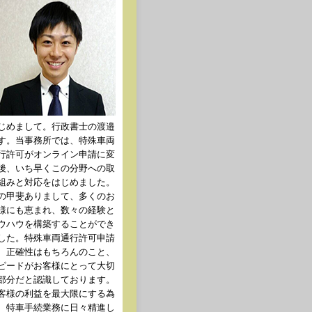
じめまして。行政書士の渡邉
す。当事務所では、特殊車両
行許可がオンライン申請に変
後、いち早くこの分野への取
組みと対応をはじめました。
の甲斐ありまして、多くのお
様にも恵まれ、数々の経験と
ウハウを構築することができ
した。特殊車両通行許可申請
、正確性はもちろんのこと、
ピードがお客様にとって大切
部分だと認識しております。
客様の利益を最大限にする為
、特車手続業務に日々精進し