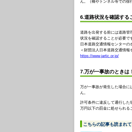
ん。（橋やトンネル等での徐
6.道路状況を確認する
道路を出発する前には道路管
状況を確認することが必要で
日本道路交通情報センターの
＜財団法人日本道路交通情報
https://www.jartic.or.jp/
7.万が一事故のときは
万が一事故が発生した場合に
ん。
許可条件に違反して通行した
万円以下の罰金に処せられる
こちらの記事も読まれて