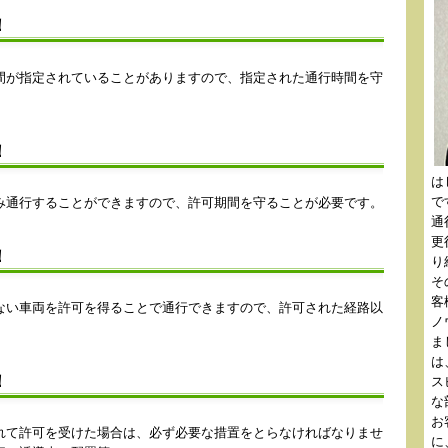
！
間が指定されていることがありますので、指定された通行時間を守
！
は
で
み通行することができますので、許可期間を守ることが必要です。
通
更
！
り
そ
客
ない車両を許可を得ることで通行できますので、許可された経路以
ノ
ま
は
！
ス
な
お
れて許可を受けた場合は、必ず必要な措置をとらなければなりませ
に