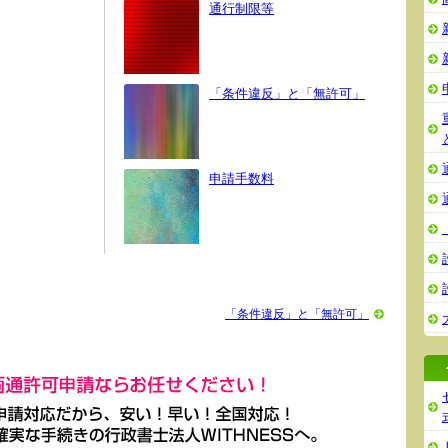
通行制限等
「条件違反」と「無許可」
申請手数料
「条件違反」と「無許可」