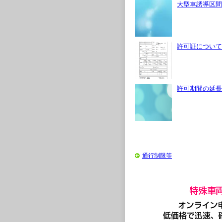
大型車誘導区間
許可証について
許可期間の延長
通行制限等