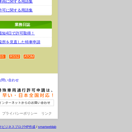
車両に関する用語集
許可に関する用語集
業務日誌
最短4日で許可取得！
役所を見直した特車申請
SS
RSS2
ATOM
お問い合わせ
プライバシーポリシー
リンク
けビジネスブログHP作成
/
smartweblab